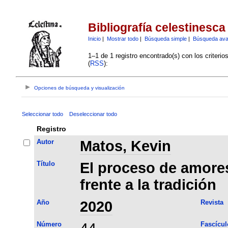
Bibliografía celestinesca
Inicio
|
Mostrar todo
|
Búsqueda simple
|
Búsqueda av
1–1 de 1 registro encontrado(s) con los criteri
(
RSS
):
Opciones de búsqueda y visualización
Seleccionar todo
Deseleccionar todo
Registro
Autor
Matos, Kevin
Título
El proceso de amores
frente a la tradición
Año
2020
Revista
Número
Fascícul