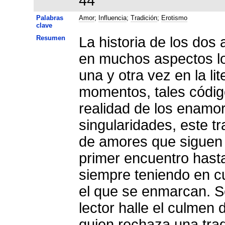
44
Palabras
Amor
;
Influencia
;
Tradición
;
Erotismo
clave
Resumen
La historia de los dos
en muchos aspectos los códigos ama
una y otra vez en la literatura medieval, aunque, por
momentos, tales códig
realidad de los enamor
singularidades, este tr
de amores que siguen 
primer encuentro hasta
siempre teniendo en cu
el que se enmarcan. S
lector halle el culmen 
quien rechaza una trad