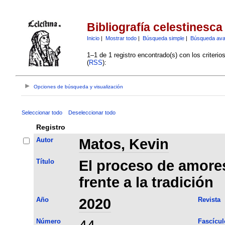
Bibliografía celestinesca
Inicio
|
Mostrar todo
|
Búsqueda simple
|
Búsqueda av
1–1 de 1 registro encontrado(s) con los criteri
(
RSS
):
Opciones de búsqueda y visualización
Seleccionar todo
Deseleccionar todo
Registro
Autor
Matos, Kevin
Título
El proceso de amores
frente a la tradición
Año
2020
Revista
Número
Fascícul