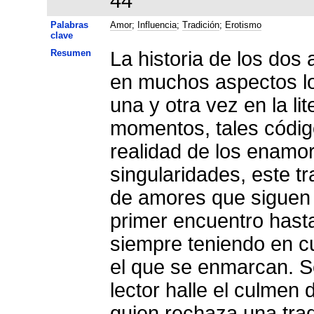
44
Palabras
Amor
;
Influencia
;
Tradición
;
Erotismo
clave
Resumen
La historia de los dos
en muchos aspectos los códigos ama
una y otra vez en la literatura medieval, aunque, por
momentos, tales códig
realidad de los enamor
singularidades, este tr
de amores que siguen 
primer encuentro hasta
siempre teniendo en cu
el que se enmarcan. S
lector halle el culmen 
quien rechaza una trad