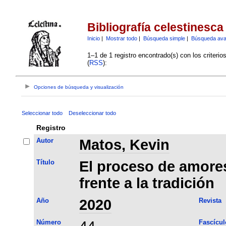
Bibliografía celestinesca
Inicio
|
Mostrar todo
|
Búsqueda simple
|
Búsqueda av
1–1 de 1 registro encontrado(s) con los criteri
(
RSS
):
Opciones de búsqueda y visualización
Seleccionar todo
Deseleccionar todo
Registro
Autor
Matos, Kevin
Título
El proceso de amores
frente a la tradición
Año
2020
Revista
Número
Fascícul