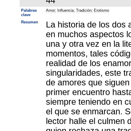
44
Palabras
Amor
;
Influencia
;
Tradición
;
Erotismo
clave
Resumen
La historia de los dos
en muchos aspectos los códigos ama
una y otra vez en la literatura medieval, aunque, por
momentos, tales códig
realidad de los enamor
singularidades, este tr
de amores que siguen 
primer encuentro hasta
siempre teniendo en cu
el que se enmarcan. S
lector halle el culmen 
quien rechaza una trad