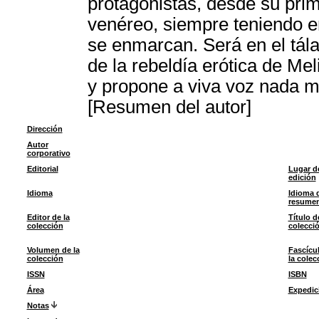
protagonistas, desde su prim
venéreo, siempre teniendo en
se enmarcan. Será en el tála
de la rebeldía erótica de Mel
y propone a viva voz nada 
[Resumen del autor]
Dirección
Autor
corporativo
Editorial
Lugar d
edición
Idioma
Idioma 
resume
Editor de la
Título d
colección
colecci
Volumen de la
Fascícu
colección
la colec
ISSN
ISBN
Área
Expedic
Notas