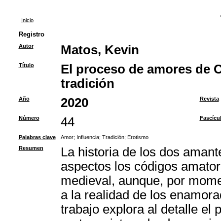
Inicio
Registro
Autor
Matos, Kevin
Título
El proceso de amores de Ca
tradición
Año
2020
Revista
Número
44
Fascícu
Palabras clave
Amor
;
Influencia
;
Tradición
;
Erotismo
Resumen
La historia de los dos aman
aspectos los códigos amatorio
medieval, aunque, por momen
a la realidad de los enamora
trabajo explora al detalle e