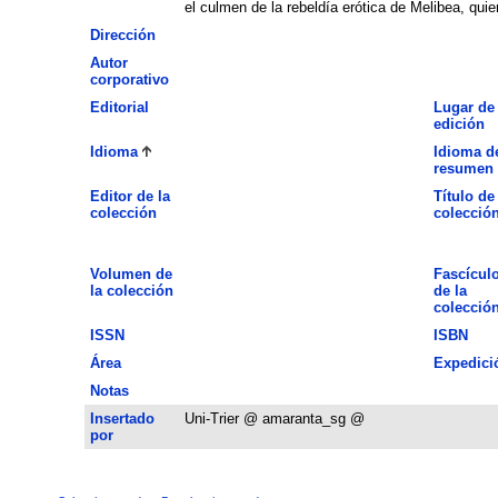
el culmen de la rebeldía erótica de Melibea, qu
Dirección
Autor
corporativo
Editorial
Lugar de
edición
Idioma
Idioma d
resumen
Editor de la
Título de 
colección
colecció
Volumen de
Fascícul
la colección
de la
colecció
ISSN
ISBN
Área
Expedici
Notas
Insertado
Uni-Trier @ amaranta_sg @
por