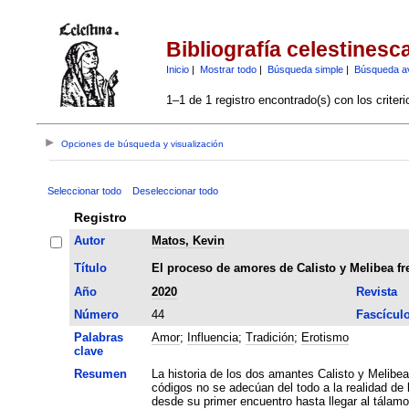
Bibliografía celestinesc
Inicio
|
Mostrar todo
|
Búsqueda simple
|
Búsqueda a
1–1 de 1 registro encontrado(s) con los criter
Opciones de búsqueda y visualización
Seleccionar todo
Deseleccionar todo
Registro
Autor
Matos, Kevin
Título
El proceso de amores de Calisto y Melibea fre
Año
2020
Revista
Número
44
Fascícul
Palabras
Amor
;
Influencia
;
Tradición
;
Erotismo
clave
Resumen
La historia de los dos amantes Calisto y Melibea sigue en muchos aspectos los códigos amatorios
códigos no se adecúan del todo a la realidad de 
desde su primer encuentro hasta llegar al tálamo