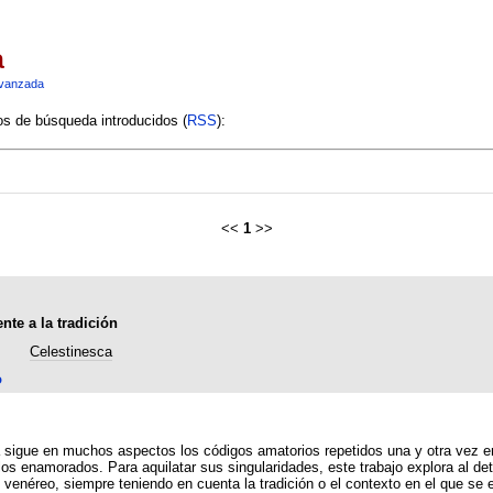
a
vanzada
ios de búsqueda introducidos (
RSS
):
<<
1
>>
nte a la tradición
Celestinesca
o
 repetidos una y otra vez en la literatura medieval, aunque, por momentos, tales
los enamorados. Para aquilatar sus singularidades, este trabajo explora al de
 venéreo, siempre teniendo en cuenta la tradición o el contexto en el que se 