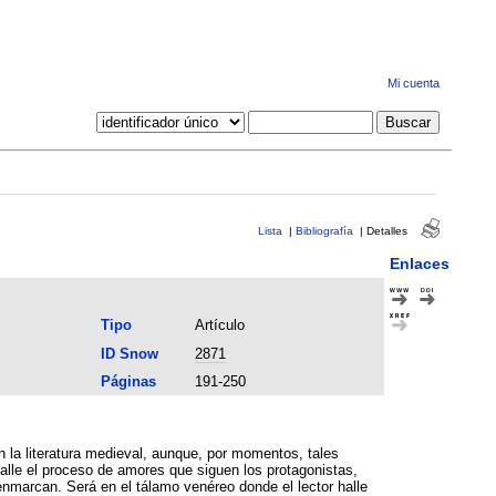
Mi cuenta
Lista
|
Bibliografía
|
Detalles
Enlaces
Tipo
Artículo
ID Snow
2871
Páginas
191-250
talle el proceso de amores que siguen los protagonistas,
enmarcan. Será en el tálamo venéreo donde el lector halle