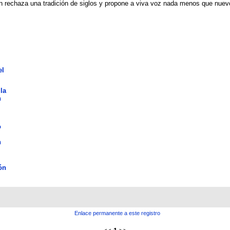
ien rechaza una tradición de siglos y propone a viva voz nada menos que nue
el
la
n
o
n
ón
Enlace permanente a este registro