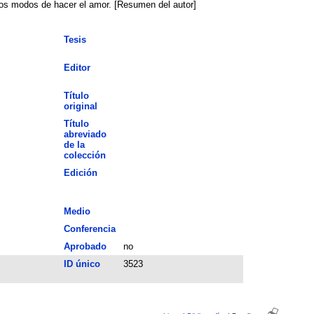
vos modos de hacer el amor. [Resumen del autor]
Tesis
Editor
Título
original
Título
abreviado
de la
colección
Edición
Medio
Conferencia
Aprobado
no
ID único
3523