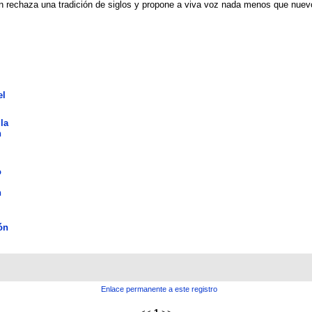
ien rechaza una tradición de siglos y propone a viva voz nada menos que nue
el
la
n
o
n
ón
Enlace permanente a este registro