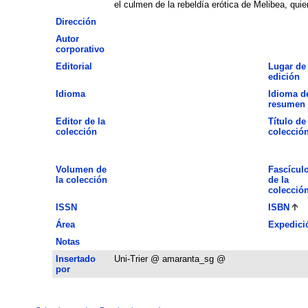
el culmen de la rebeldía erótica de Melibea, qu
Dirección
Autor
corporativo
Editorial
Lugar de
edición
Idioma
Idioma d
resumen
Editor de la
Título de 
colección
colecció
Volumen de
Fascícul
la colección
de la
colecció
ISSN
ISBN
Área
Expedici
Notas
Insertado
Uni-Trier @ amaranta_sg @
por