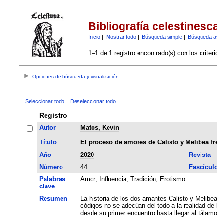
Bibliografía celestinesc
Inicio
|
Mostrar todo
|
Búsqueda simple
|
Búsqueda a
1–1 de 1 registro encontrado(s) con los criter
Opciones de búsqueda y visualización
Seleccionar todo
Deseleccionar todo
Registro
Autor
Matos, Kevin
Título
El proceso de amores de Calisto y Melibea fre
Año
2020
Revista
Número
44
Fascícul
Palabras
Amor
;
Influencia
;
Tradición
;
Erotismo
clave
Resumen
La historia de los dos amantes Calisto y Melibea sigue en muchos aspectos los códigos amatorios
códigos no se adecúan del todo a la realidad de 
desde su primer encuentro hasta llegar al tálamo