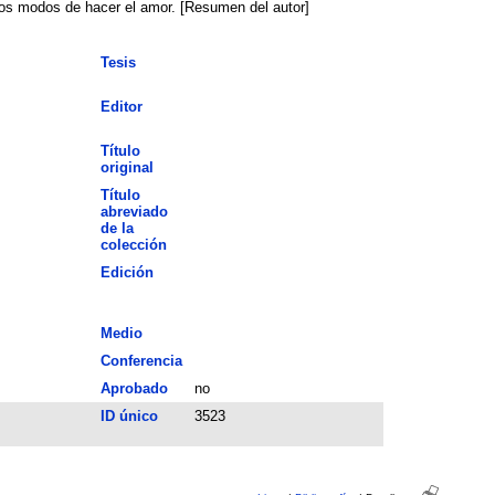
vos modos de hacer el amor. [Resumen del autor]
Tesis
Editor
Título
original
Título
abreviado
de la
colección
Edición
Medio
Conferencia
Aprobado
no
ID único
3523