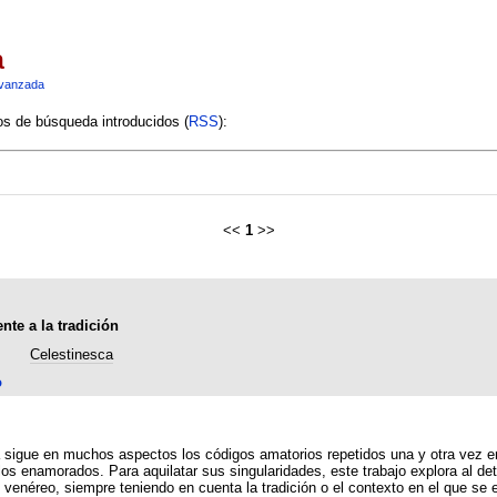
a
vanzada
ios de búsqueda introducidos (
RSS
):
<<
1
>>
nte a la tradición
Celestinesca
o
 repetidos una y otra vez en la literatura medieval, aunque, por momentos, tales
los enamorados. Para aquilatar sus singularidades, este trabajo explora al de
 venéreo, siempre teniendo en cuenta la tradición o el contexto en el que se 