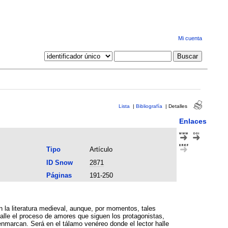
Mi cuenta
Lista
|
Bibliografía
|
Detalles
Enlaces
Tipo
Artículo
ID Snow
2871
Páginas
191-250
talle el proceso de amores que siguen los protagonistas,
enmarcan. Será en el tálamo venéreo donde el lector halle