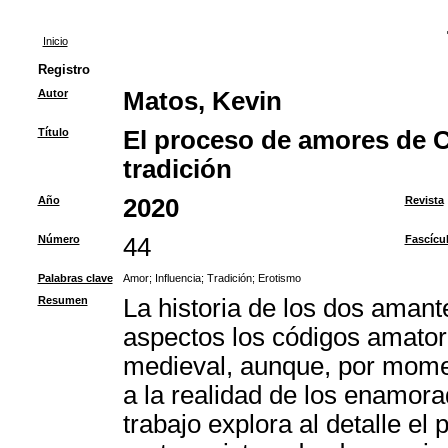
Inicio
Registro
Autor
Matos, Kevin
Título
El proceso de amores de Ca
tradición
Año
2020
Revista
Número
44
Fascícu
Palabras clave
Amor
;
Influencia
;
Tradición
;
Erotismo
Resumen
La historia de los dos aman
aspectos los códigos amatorio
medieval, aunque, por momen
a la realidad de los enamora
trabajo explora al detalle e