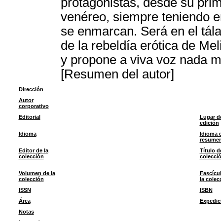
protagonistas, desde su prim
venéreo, siempre teniendo en
se enmarcan. Será en el tála
de la rebeldía erótica de Mel
y propone a viva voz nada 
[Resumen del autor]
Dirección
Autor
corporativo
Editorial
Lugar d
edición
Idioma
Idioma 
resume
Editor de la
Título d
colección
colecci
Volumen de la
Fascícu
colección
la colec
ISSN
ISBN
Área
Expedic
Notas