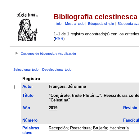
Bibliografía celestinesca
Inicio
|
Mostrar todo
|
Búsqueda simple
|
Búsqueda av
1–1 de 1 registro encontrado(s) con los criteri
(
RSS
):
Opciones de búsqueda y visualización
Seleccionar todo
Deseleccionar todo
Registro
Autor
François, Jéromine
Título
"Conjúrote, triste Plutón...": Reescrituras con
"Celestina"
Año
2019
Revista
Número
Fascícu
Palabras
Recepción
;
Reescritura
;
Brujería
;
Hechicería
clave