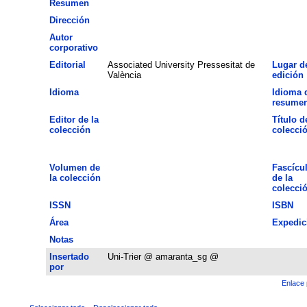
Resumen
Dirección
Autor
corporativo
Editorial
Associated University Pressesitat de
Lugar d
València
edición
Idioma
Idioma 
resume
Editor de la
Título d
colección
colecci
Volumen de
Fascícu
la colección
de la
colecci
ISSN
ISBN
Área
Expedic
Notas
Insertado
Uni-Trier @ amaranta_sg @
por
Enlace 