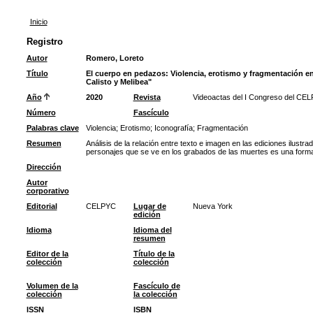
Inicio
Registro
Autor
Romero, Loreto
Título
El cuerpo en pedazos: Violencia, erotismo y fragmentación en
Calisto y Melibea"
Año
2020
Revista
Videoactas del I Congreso del CEL
Número
Fascículo
Palabras clave
Violencia
;
Erotismo
;
Iconografía
;
Fragmentación
Resumen
Análisis de la relación entre texto e imagen en las ediciones ilustra
personajes que se ve en los grabados de las muertes es una forma d
Dirección
Autor
corporativo
Editorial
CELPYC
Lugar de
Nueva York
edición
Idioma
Idioma del
resumen
Editor de la
Título de la
colección
colección
Volumen de la
Fascículo de
colección
la colección
ISSN
ISBN