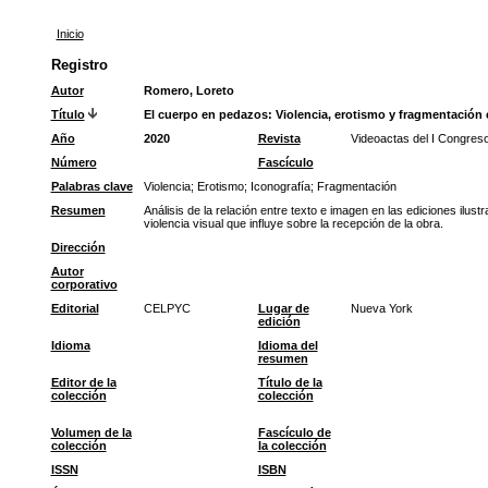
Inicio
Registro
Autor
Romero, Loreto
Título
El cuerpo en pedazos: Violencia, erotismo y fragmentación e
Año
2020
Revista
Videoactas del I Congres
Número
Fascículo
Palabras clave
Violencia
;
Erotismo
;
Iconografía
;
Fragmentación
Resumen
Análisis de la relación entre texto e imagen en las ediciones ilu
violencia visual que influye sobre la recepción de la obra.
Dirección
Autor
corporativo
Editorial
CELPYC
Lugar de
Nueva York
edición
Idioma
Idioma del
resumen
Editor de la
Título de la
colección
colección
Volumen de la
Fascículo de
colección
la colección
ISSN
ISBN