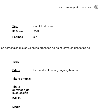
Lista
|
Bibliografía
|
Detalles
Tipo
Capítulo de libro
ID Snow
2809
Páginas
s.p.
, de los personajes que se ve en los grabados de las muertes es una forma de
Tesis
Editor
Fernández, Enrique; Saguar, Amaranta
Título original
Título
abreviado de
la colección
Edición
Medio