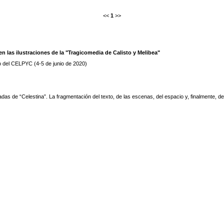
<<
1
>>
n las ilustraciones de la "Tragicomedia de Calisto y Melibea"
o del CELPYC (4-5 de junio de 2020)
stradas de “Celestina”. La fragmentación del texto, de las escenas, del espacio y, finalmente