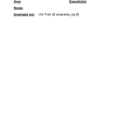
Área
Expedición
Notas
Insertado por
Uni-Trier @ amaranta_sg @