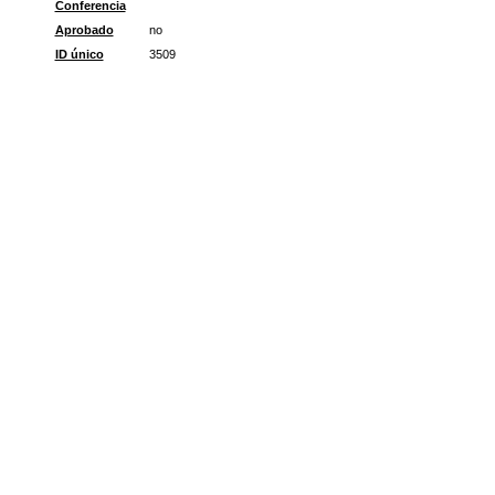
Conferencia
Aprobado
no
ID único
3509