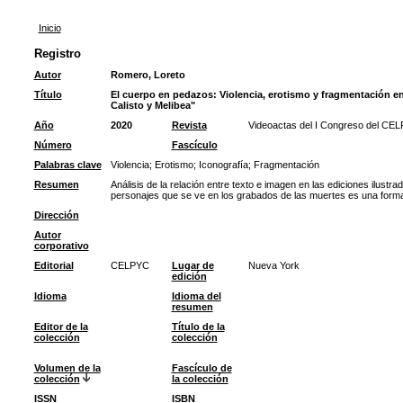
Inicio
Registro
Autor
Romero, Loreto
Título
El cuerpo en pedazos: Violencia, erotismo y fragmentación en
Calisto y Melibea"
Año
2020
Revista
Videoactas del I Congreso del CEL
Número
Fascículo
Palabras clave
Violencia
;
Erotismo
;
Iconografía
;
Fragmentación
Resumen
Análisis de la relación entre texto e imagen en las ediciones ilustra
personajes que se ve en los grabados de las muertes es una forma d
Dirección
Autor
corporativo
Editorial
CELPYC
Lugar de
Nueva York
edición
Idioma
Idioma del
resumen
Editor de la
Título de la
colección
colección
Volumen de la
Fascículo de
colección
la colección
ISSN
ISBN