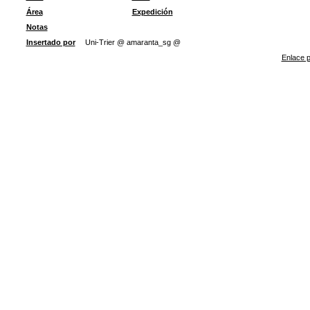
Área
Expedición
Notas
Insertado por
Uni-Trier @ amaranta_sg @
Enlace p