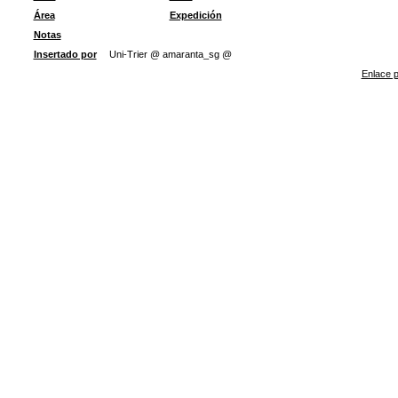
Área
Expedición
Notas
Insertado por
Uni-Trier @ amaranta_sg @
Enlace p