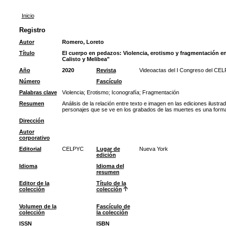
Inicio
Registro
Autor
Romero, Loreto
Título
El cuerpo en pedazos: Violencia, erotismo y fragmentación en
Calisto y Melibea"
Año
2020
Revista
Videoactas del I Congreso del CEL
Número
Fascículo
Palabras clave
Violencia
;
Erotismo
;
Iconografía
;
Fragmentación
Resumen
Análisis de la relación entre texto e imagen en las ediciones ilustra
personajes que se ve en los grabados de las muertes es una forma d
Dirección
Autor
corporativo
Editorial
CELPYC
Lugar de
Nueva York
edición
Idioma
Idioma del
resumen
Editor de la
Título de la
colección
colección
Volumen de la
Fascículo de
colección
la colección
ISSN
ISBN