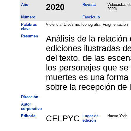
Año
2020
Revista
Videoactas de
2020)
Número
Fascículo
Palabras
Violencia
;
Erotismo
;
Iconografía
;
Fragmentación
clave
Resumen
Análisis de la relación
ediciones ilustradas d
del texto, de las escen
los personajes que se 
muertes es una forma d
sobre la recepción de 
Dirección
Autor
corporativo
Editorial
CELPYC
Lugar de
Nueva York
edición