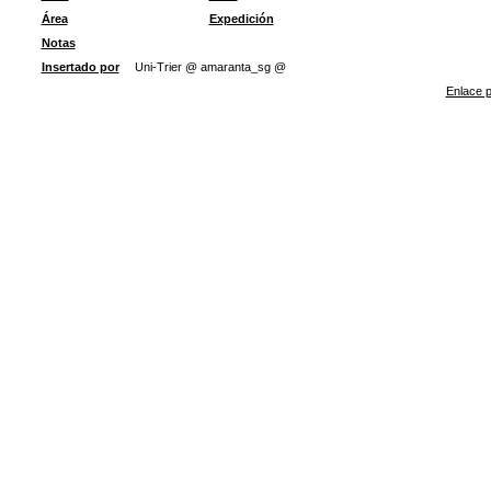
Área
Expedición
Notas
Insertado por
Uni-Trier @ amaranta_sg @
Enlace p