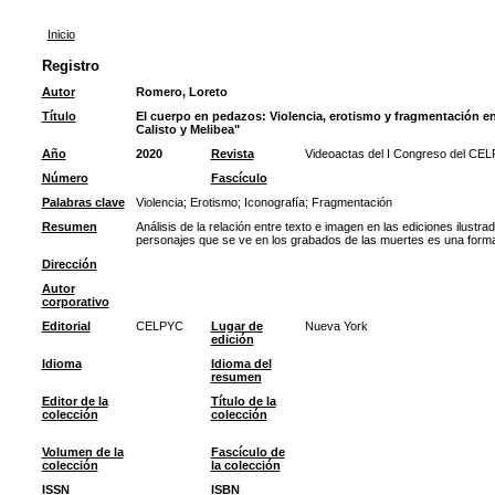
Inicio
Registro
Autor
Romero, Loreto
Título
El cuerpo en pedazos: Violencia, erotismo y fragmentación en
Calisto y Melibea"
Año
2020
Revista
Videoactas del I Congreso del CEL
Número
Fascículo
Palabras clave
Violencia
;
Erotismo
;
Iconografía
;
Fragmentación
Resumen
Análisis de la relación entre texto e imagen en las ediciones ilustra
personajes que se ve en los grabados de las muertes es una forma d
Dirección
Autor
corporativo
Editorial
CELPYC
Lugar de
Nueva York
edición
Idioma
Idioma del
resumen
Editor de la
Título de la
colección
colección
Volumen de la
Fascículo de
colección
la colección
ISSN
ISBN