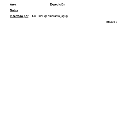
Área
Expedición
Notas
Insertado por
Uni-Trier @ amaranta_sg @
Enlace p