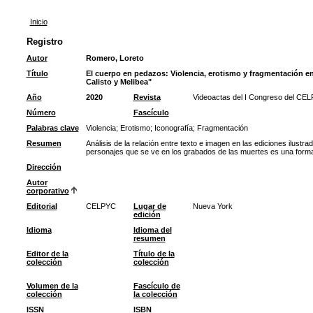
Inicio
Registro
Autor
Romero, Loreto
Título
El cuerpo en pedazos: Violencia, erotismo y fragmentación en
Calisto y Melibea"
Año
2020
Revista
Videoactas del I Congreso del CEL
Número
Fascículo
Palabras clave
Violencia
;
Erotismo
;
Iconografía
;
Fragmentación
Resumen
Análisis de la relación entre texto e imagen en las ediciones ilustra
personajes que se ve en los grabados de las muertes es una forma d
Dirección
Autor
corporativo
Editorial
CELPYC
Lugar de
Nueva York
edición
Idioma
Idioma del
resumen
Editor de la
Título de la
colección
colección
Volumen de la
Fascículo de
colección
la colección
ISSN
ISBN