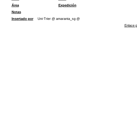
Área
Expedición
Notas
Insertado por
Uni-Trier @ amaranta_sg @
Enlace p