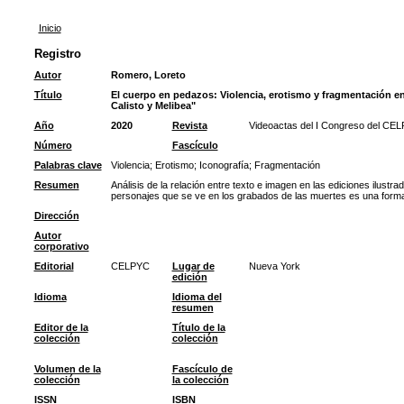
Inicio
Registro
Autor
Romero, Loreto
Título
El cuerpo en pedazos: Violencia, erotismo y fragmentación en
Calisto y Melibea"
Año
2020
Revista
Videoactas del I Congreso del CEL
Número
Fascículo
Palabras clave
Violencia
;
Erotismo
;
Iconografía
;
Fragmentación
Resumen
Análisis de la relación entre texto e imagen en las ediciones ilustra
personajes que se ve en los grabados de las muertes es una forma d
Dirección
Autor
corporativo
Editorial
CELPYC
Lugar de
Nueva York
edición
Idioma
Idioma del
resumen
Editor de la
Título de la
colección
colección
Volumen de la
Fascículo de
colección
la colección
ISSN
ISBN