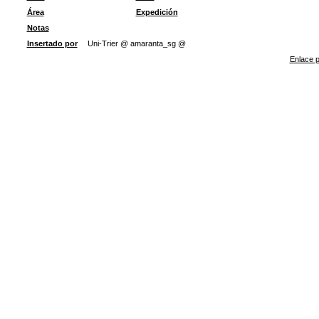
Área
Expedición
Notas
Insertado por
Uni-Trier @ amaranta_sg @
Enlace p