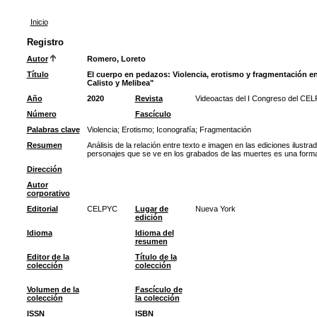
Inicio
Registro
Autor
Romero, Loreto
Título
El cuerpo en pedazos: Violencia, erotismo y fragmentación en
Calisto y Melibea"
Año
2020
Revista
Videoactas del I Congreso del CEL
Número
Fascículo
Palabras clave
Violencia
;
Erotismo
;
Iconografía
;
Fragmentación
Resumen
Análisis de la relación entre texto e imagen en las ediciones ilustra
personajes que se ve en los grabados de las muertes es una forma d
Dirección
Autor
corporativo
Editorial
CELPYC
Lugar de
Nueva York
edición
Idioma
Idioma del
resumen
Editor de la
Título de la
colección
colección
Volumen de la
Fascículo de
colección
la colección
ISSN
ISBN