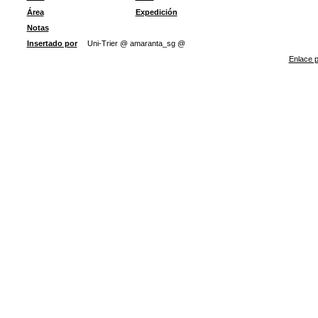
Área
Expedición
Notas
Insertado por
Uni-Trier @ amaranta_sg @
Enlace p