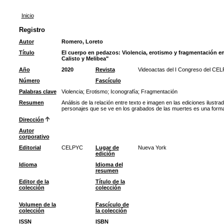
Inicio
Registro
Autor
Romero, Loreto
Título
El cuerpo en pedazos: Violencia, erotismo y fragmentación en
Calisto y Melibea"
Año
2020
Revista
Videoactas del I Congreso del CEL
Número
Fascículo
Palabras clave
Violencia
;
Erotismo
;
Iconografía
;
Fragmentación
Resumen
Análisis de la relación entre texto e imagen en las ediciones ilustra
personajes que se ve en los grabados de las muertes es una forma d
Dirección
Autor
corporativo
Editorial
CELPYC
Lugar de
Nueva York
edición
Idioma
Idioma del
resumen
Editor de la
Título de la
colección
colección
Volumen de la
Fascículo de
colección
la colección
ISSN
ISBN