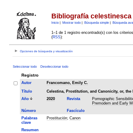
Bibliografía celestinesca
Inicio
|
Mostrar todo
|
Búsqueda simple
|
Búsqueda av
1–1 de 1 registro encontrado(s) con los criteri
(
RSS
):
Opciones de búsqueda y visualización
Seleccionar todo
Deseleccionar todo
Registro
Autor
Francomano, Emily C.
Título
Celestina, Prostitution, and Canonicity, or, the
Año
2020
Revista
Pornographic Sensibilit
Premodern and Early Mo
Número
Fascículo
Palabras
Prostitución
;
Canon
clave
Resumen