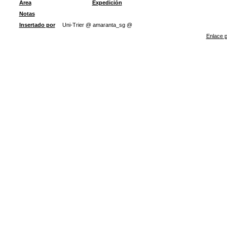
Área
Expedición
Notas
Insertado por
Uni-Trier @ amaranta_sg @
Enlace p