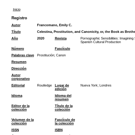
Inicio
Registro
Autor
Francomano, Emily C.
Título
Celestina, Prostitution, and Canonicity, or, the Book as Brothe
Año
2020
Revista
Pornographic Sensibilities: Imaginin
Spanish Cultural Production
Número
Fascículo
Palabras clave
Prostitución
;
Canon
Resumen
Dirección
Autor
corporativo
Editorial
Routledge
Lugar de
Nueva York; Londres
edición
Idioma
Idioma del
resumen
Editor de la
Título de la
colección
colección
Volumen de la
Fascículo de
colección
la colección
ISSN
ISBN