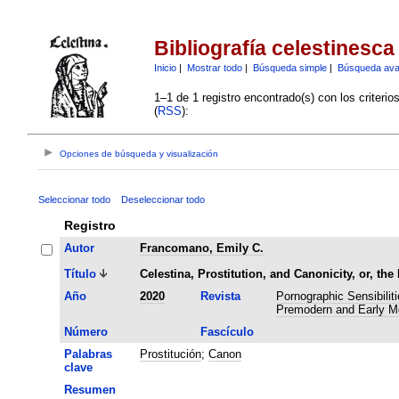
Bibliografía celestinesca
Inicio
|
Mostrar todo
|
Búsqueda simple
|
Búsqueda av
1–1 de 1 registro encontrado(s) con los criteri
(
RSS
):
Opciones de búsqueda y visualización
Seleccionar todo
Deseleccionar todo
Registro
Autor
Francomano, Emily C.
Título
Celestina, Prostitution, and Canonicity, or, the
Año
2020
Revista
Pornographic Sensibilit
Premodern and Early Mo
Número
Fascículo
Palabras
Prostitución
;
Canon
clave
Resumen