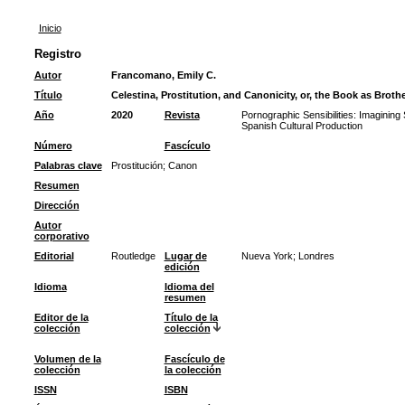
Inicio
Registro
Autor
Francomano, Emily C.
Título
Celestina, Prostitution, and Canonicity, or, the Book as Brothe
Año
2020
Revista
Pornographic Sensibilities: Imaginin
Spanish Cultural Production
Número
Fascículo
Palabras clave
Prostitución
;
Canon
Resumen
Dirección
Autor
corporativo
Editorial
Routledge
Lugar de
Nueva York; Londres
edición
Idioma
Idioma del
resumen
Editor de la
Título de la
colección
colección
Volumen de la
Fascículo de
colección
la colección
ISSN
ISBN