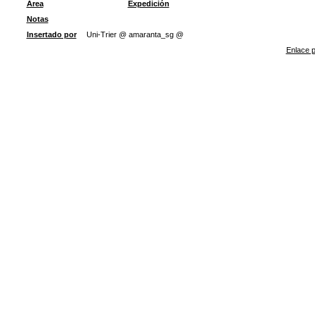
Área
Expedición
Notas
Insertado por
Uni-Trier @ amaranta_sg @
Enlace p