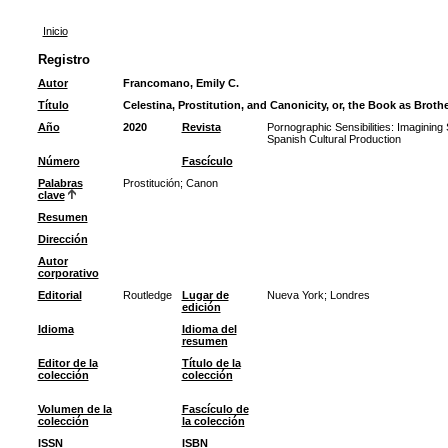
Inicio
Registro
Autor
Francomano, Emily C.
Título
Celestina, Prostitution, and Canonicity, or, the Book as Brothe
Año
2020
Revista
Pornographic Sensibilities: Imaginin
Spanish Cultural Production
Número
Fascículo
Palabras
Prostitución
;
Canon
clave
Resumen
Dirección
Autor
corporativo
Editorial
Routledge
Lugar de
Nueva York; Londres
edición
Idioma
Idioma del
resumen
Editor de la
Título de la
colección
colección
Volumen de la
Fascículo de
colección
la colección
ISSN
ISBN