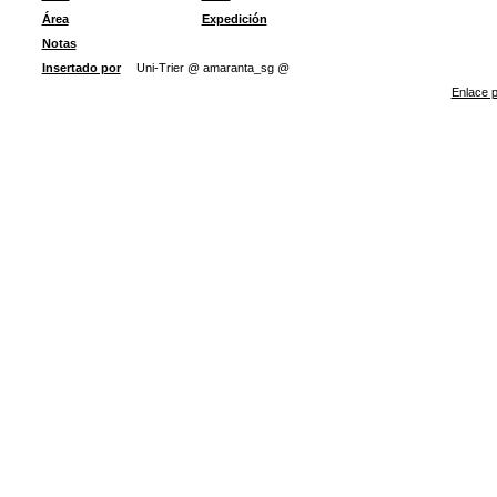
Área
Expedición
Notas
Insertado por
Uni-Trier @ amaranta_sg @
Enlace p