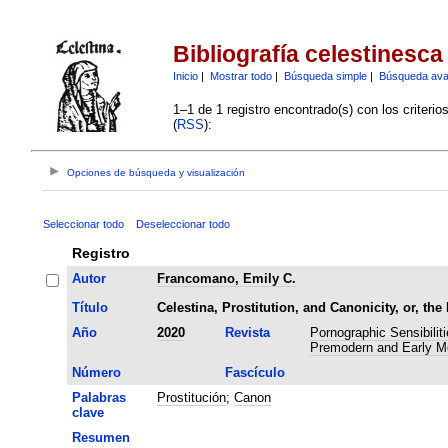
Bibliografía celestinesca
Inicio
|
Mostrar todo
|
Búsqueda simple
|
Búsqueda av
1–1 de 1 registro encontrado(s) con los criteri
(
RSS
):
Opciones de búsqueda y visualización
Seleccionar todo
Deseleccionar todo
Registro
Autor
Francomano, Emily C.
Título
Celestina, Prostitution, and Canonicity, or, the
Año
2020
Revista
Pornographic Sensibilit
Premodern and Early Mo
Número
Fascículo
Palabras
Prostitución
;
Canon
clave
Resumen