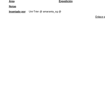
Área
Expedición
Notas
Insertado por
Uni-Trier @ amaranta_sg @
Enlace p