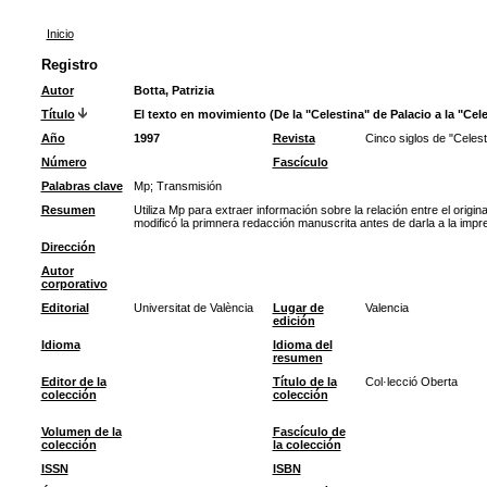
Inicio
Registro
Autor
Botta, Patrizia
Título
El texto en movimiento (De la "Celestina" de Palacio a la "Cele
Año
1997
Revista
Cinco siglos de "Celest
Número
Fascículo
Palabras clave
Mp
;
Transmisión
Resumen
Utiliza Mp para extraer información sobre la relación entre el origi
modificó la primnera redacción manuscrita antes de darla a la impr
Dirección
Autor
corporativo
Editorial
Universitat de València
Lugar de
Valencia
edición
Idioma
Idioma del
resumen
Editor de la
Título de la
Col·lecció Oberta
colección
colección
Volumen de la
Fascículo de
colección
la colección
ISSN
ISBN