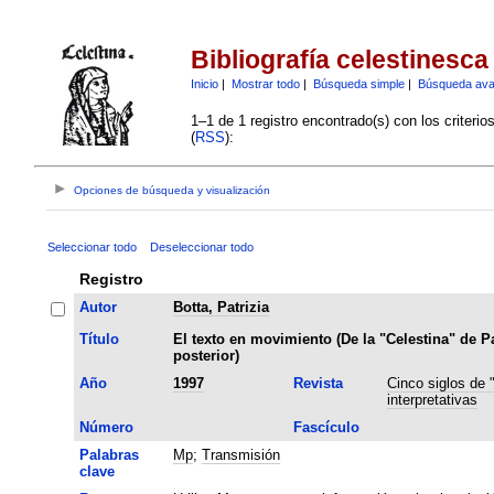
Bibliografía celestinesca
Inicio
|
Mostrar todo
|
Búsqueda simple
|
Búsqueda av
1–1 de 1 registro encontrado(s) con los criteri
(
RSS
):
Opciones de búsqueda y visualización
Seleccionar todo
Deseleccionar todo
Registro
Autor
Botta, Patrizia
Título
El texto en movimiento (De la "Celestina" de Pa
posterior)
Año
1997
Revista
Cinco siglos de 
interpretativas
Número
Fascículo
Palabras
Mp
;
Transmisión
clave