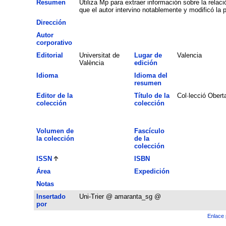
Resumen
Utiliza Mp para extraer información sobre la relaci
que el autor intervino notablemente y modificó la 
Dirección
Autor
corporativo
Editorial
Universitat de
Lugar de
Valencia
València
edición
Idioma
Idioma del
resumen
Editor de la
Título de la
Col·lecció Obert
colección
colección
Volumen de
Fascículo
la colección
de la
colección
ISSN
ISBN
Área
Expedición
Notas
Insertado
Uni-Trier @ amaranta_sg @
por
Enlace 