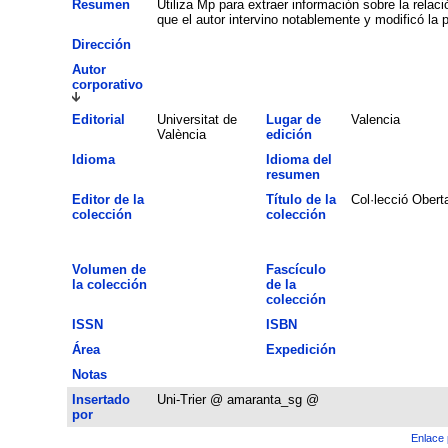
Resumen
Utiliza Mp para extraer información sobre la relaci
que el autor intervino notablemente y modificó la 
Dirección
Autor
corporativo
Editorial
Universitat de
Lugar de
Valencia
València
edición
Idioma
Idioma del
resumen
Editor de la
Título de la
Col·lecció Obert
colección
colección
Volumen de
Fascículo
la colección
de la
colección
ISSN
ISBN
Área
Expedición
Notas
Insertado
Uni-Trier @ amaranta_sg @
por
Enlace 