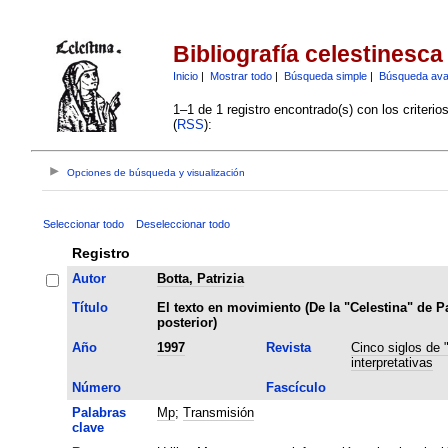
Bibliografía celestinesca
Inicio
|
Mostrar todo
|
Búsqueda simple
|
Búsqueda av
1–1 de 1 registro encontrado(s) con los criteri
(
RSS
):
Opciones de búsqueda y visualización
Seleccionar todo
Deseleccionar todo
Registro
Autor
Botta, Patrizia
Título
El texto en movimiento (De la "Celestina" de Pa
posterior)
Año
1997
Revista
Cinco siglos de 
interpretativas
Número
Fascículo
Palabras
Mp
;
Transmisión
clave