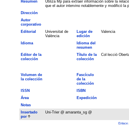
Resumen
Utiliza Mp para extraer información sobre la relaci
que el autor intervino notablemente y modificó la 
Dirección
Autor
corporativo
Editorial
Universitat de
Lugar de
Valencia
València
edición
Idioma
Idioma del
resumen
Editor de la
Título de la
Col·lecció Obert
colección
colección
Volumen de
Fascículo
la colección
de la
colección
ISSN
ISBN
Área
Expedición
Notas
Insertado
Uni-Trier @ amaranta_sg @
por
Enlace 