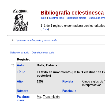
Bibliografía celestinesca
Inicio
|
Mostrar todo
|
Búsqueda simple
|
Búsqueda av
1–1 de 1 registro encontrado(s) con los criteri
(
RSS
):
Opciones de búsqueda y visualización
Seleccionar todo
Deseleccionar todo
Registro
Autor
Botta, Patrizia
Título
El texto en movimiento (De la "Celestina" de Pa
posterior)
Año
1997
Revista
Cinco siglos de 
interpretativas
Número
Fascículo
Palabras
Mp
;
Transmisión
clave