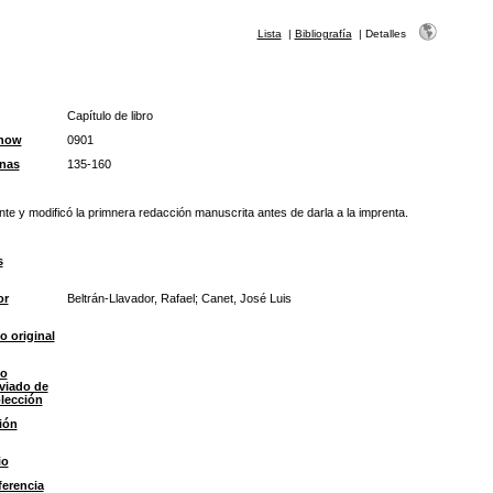
Lista
|
Bibliografía
|
Detalles
Capítulo de libro
Snow
0901
nas
135-160
ente y modificó la primnera redacción manuscrita antes de darla a la imprenta.
s
or
Beltrán-Llavador, Rafael; Canet, José Luis
lo original
lo
viado de
olección
ión
io
erencia