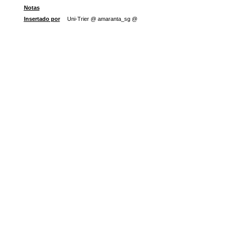
Notas
Insertado por
Uni-Trier @ amaranta_sg @