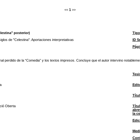
<<
1
>>
lestina" posterior)
Tipo
iglos de "Celestina". Aportaciones interpretativas
ID 
Pági
ginal perdido de la “Comedia” y los textos impresos. Concluye que el autor intervino notablem
Tesi
a
Edit
Títu
ció Oberta
Títu
abre
la c
Edic
Med
Conf