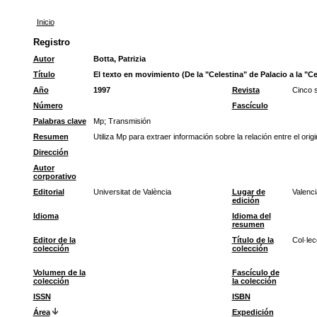
Inicio
Registro
Autor
Botta, Patrizia
Título
El texto en movimiento (De la "Celestina" de Palacio a la "Ce
Año
1997
Revista
Cinco s
Número
Fascículo
Palabras clave
Mp
;
Transmisión
Resumen
Utiliza Mp para extraer información sobre la relación entre el ori
Dirección
Autor
corporativo
Editorial
Universitat de València
Lugar de
Valenci
edición
Idioma
Idioma del
resumen
Editor de la
Título de la
Col·lec
colección
colección
Volumen de la
Fascículo de
colección
la colección
ISSN
ISBN
Área
Expedición