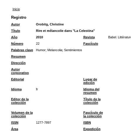
Inicio
Registro
Autor
Orobitg, Christine
Título
Rire et mélancolie dans "La Celestina"
Año
2010
Revista
Babel. Littératur
Número
22
Fascículo
Palabras clave
Humor
;
Melancolia
;
Sentimientos
Resumen
Dirección
Autor
corporativo
Editorial
Lugar de
edición
Idioma
fr
Idioma del
resumen
Editor de la
Título de la
colección
colección
Volumen de la
Fascículo de
colección
la colección
ISSN
1277-7897
ISBN
Área
Expedición