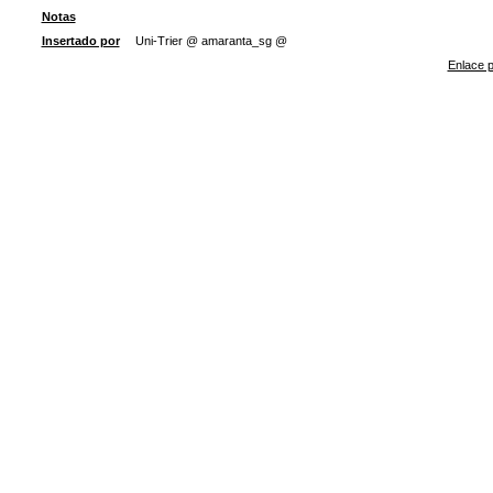
Notas
Insertado por
Uni-Trier @ amaranta_sg @
Enlace p