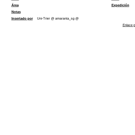
Área
Expedición
Notas
Insertado por
Uni-Trier @ amaranta_sg @
Enlace p