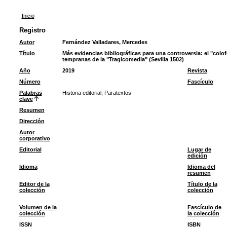
Inicio
Registro
Autor
Fernández Valladares, Mercedes
Título
Más evidencias bibliográficas para una controversia: el "colof
tempranas de la "Tragicomedia" (Sevilla 1502)
Año
2019
Revista
Número
Fascículo
Palabras
Historia editorial
;
Paratextos
clave
Resumen
Dirección
Autor
corporativo
Editorial
Lugar de
edición
Idioma
Idioma del
resumen
Editor de la
Título de la
colección
colección
Volumen de la
Fascículo de
colección
la colección
ISSN
ISBN