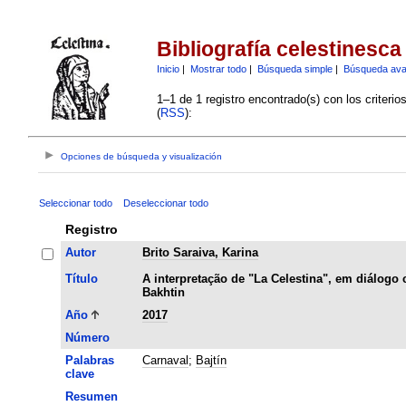
Bibliografía celestinesca
Inicio
|
Mostrar todo
|
Búsqueda simple
|
Búsqueda av
1–1 de 1 registro encontrado(s) con los criteri
(
RSS
):
Opciones de búsqueda y visualización
Seleccionar todo
Deseleccionar todo
Registro
Autor
Brito Saraiva, Karina
Título
A interpretação de "La Celestina", em diálogo
Bakhtin
Año
2017
Número
Palabras
Carnaval
;
Bajtín
clave
Resumen