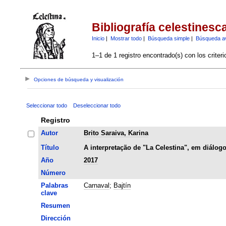
Bibliografía celestinesc
Inicio
|
Mostrar todo
|
Búsqueda simple
|
Búsqueda a
1–1 de 1 registro encontrado(s) con los criter
Opciones de búsqueda y visualización
Seleccionar todo
Deseleccionar todo
Registro
Autor
Brito Saraiva, Karina
Título
A interpretação de "La Celestina", em diálog
Año
2017
Número
Palabras
Carnaval
;
Bajtín
clave
Resumen
Dirección