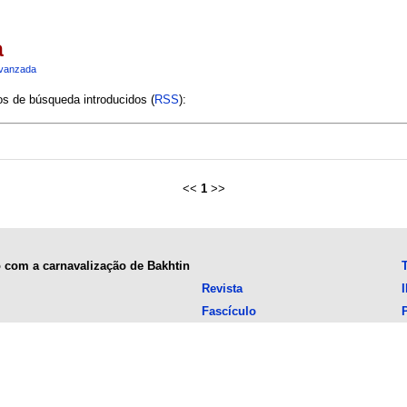
a
vanzada
ios de búsqueda introducidos (
RSS
):
<<
1
>>
o com a carnavalização de Bakhtin
Revista
Fascículo