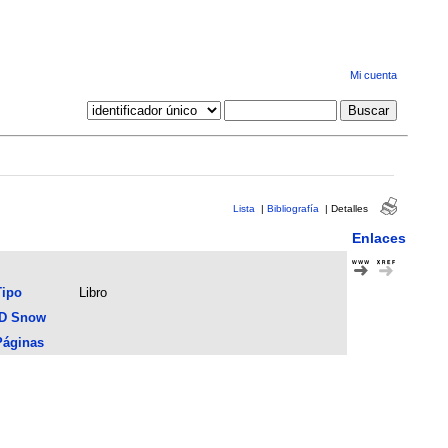
Mi cuenta
Lista
|
Bibliografía
|
Detalles
Enlaces
Tipo
Libro
ID Snow
Páginas