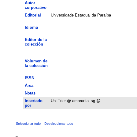
Autor
corporativo
Editorial
Universidade Estadual da Paraíba
Idioma
Editor de la
colección
Volumen de
la colección
ISSN
Área
Notas
Insertado
Uni-Trier @ amaranta_sg @
por
Seleccionar todo
Deseleccionar todo