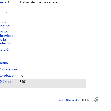
esis
Trabajo de final de carrera
ditor
ítulo
riginal
ítulo
abreviado
e la
colección
Edición
Medio
Conferencia
Aprobado
no
D único
3461
Lista
|
Bibliografía
|
Detalles