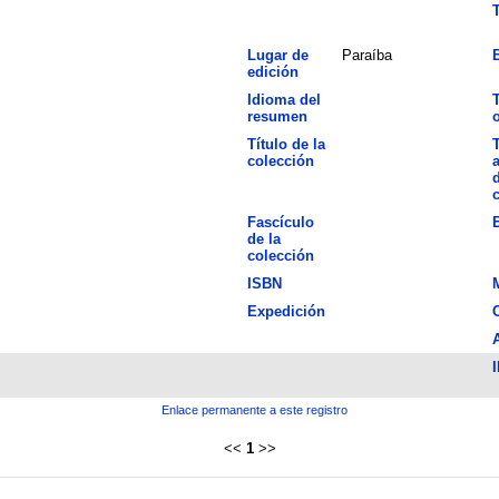
T
Lugar de
Paraíba
E
edición
Idioma del
T
resumen
o
Título de la
T
colección
d
Fascículo
de la
colección
ISBN
Expedición
I
Enlace permanente a este registro
<<
1
>>