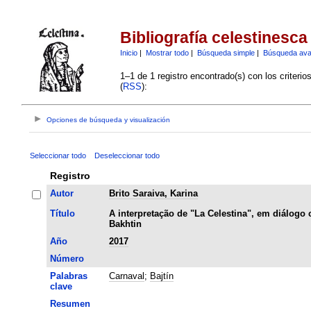
Bibliografía celestinesca
Inicio
|
Mostrar todo
|
Búsqueda simple
|
Búsqueda av
1–1 de 1 registro encontrado(s) con los criteri
(
RSS
):
Opciones de búsqueda y visualización
Seleccionar todo
Deseleccionar todo
Registro
Autor
Brito Saraiva, Karina
Título
A interpretação de "La Celestina", em diálogo
Bakhtin
Año
2017
Número
Palabras
Carnaval
;
Bajtín
clave
Resumen