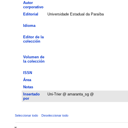
Autor
corporativo
Editorial
Universidade Estadual da Paraíba
Idioma
Editor de la
colección
Volumen de
la colección
ISSN
Área
Notas
Insertado
Uni-Trier @ amaranta_sg @
por
Seleccionar todo
Deseleccionar todo