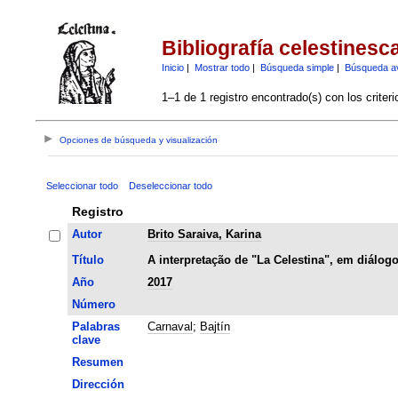
Bibliografía celestinesc
Inicio
|
Mostrar todo
|
Búsqueda simple
|
Búsqueda a
1–1 de 1 registro encontrado(s) con los criter
Opciones de búsqueda y visualización
Seleccionar todo
Deseleccionar todo
Registro
Autor
Brito Saraiva, Karina
Título
A interpretação de "La Celestina", em diálog
Año
2017
Número
Palabras
Carnaval
;
Bajtín
clave
Resumen
Dirección