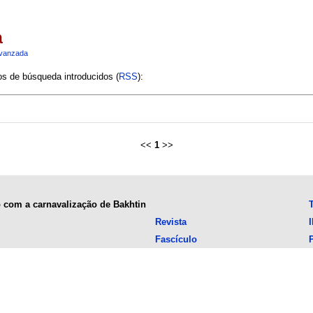
a
vanzada
ios de búsqueda introducidos (
RSS
):
<<
1
>>
o com a carnavalização de Bakhtin
Revista
Fascículo