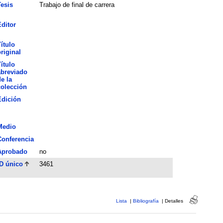
esis
Trabajo de final de carrera
ditor
ítulo
riginal
ítulo
abreviado
e la
colección
Edición
Medio
Conferencia
Aprobado
no
D único
3461
Lista
|
Bibliografía
|
Detalles