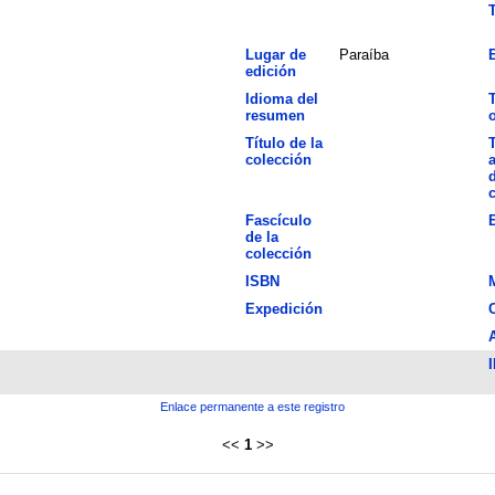
T
Lugar de
Paraíba
E
edición
Idioma del
T
resumen
o
Título de la
T
colección
d
Fascículo
de la
colección
ISBN
Expedición
I
Enlace permanente a este registro
<<
1
>>