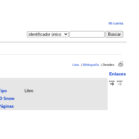
Mi cuenta
Lista
|
Bibliografía
|
Detalles
Enlaces
Tipo
Libro
ID Snow
Páginas