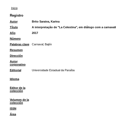
Inicio
Registro
Autor
Brito Saraiva, Karina
Título
A interpretação de "La Celestina", em diálogo com a carnaval
Año
2017
Número
Palabras clave
Carnaval
;
Bajtín
Resumen
Dirección
Autor
corporativo
Editorial
Universidade Estadual da Paraíba
Idioma
Editor de la
colección
Volumen de la
colección
ISSN
Área