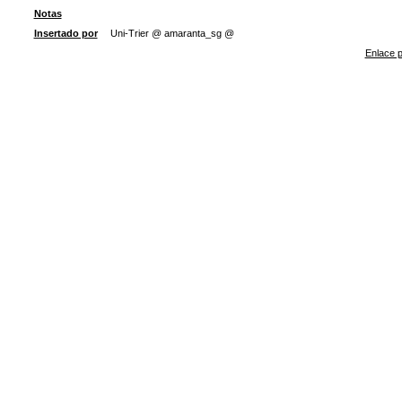
Notas
Insertado por
Uni-Trier @ amaranta_sg @
Enlace p