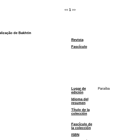
<<
1
>>
alização de Bakhtin
Revista
Fascículo
Lugar de
Paraíba
edición
Idioma del
resumen
Título de la
colección
Fascículo de
la colección
ISBN