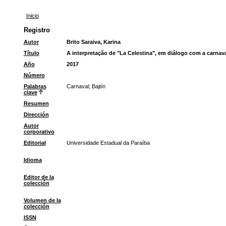
Inicio
Registro
Autor
Brito Saraiva, Karina
Título
A interpretação de "La Celestina", em diálogo com a carnav
Año
2017
Número
Palabras
Carnaval
;
Bajtín
clave
Resumen
Dirección
Autor
corporativo
Editorial
Universidade Estadual da Paraíba
Idioma
Editor de la
colección
Volumen de la
colección
ISSN