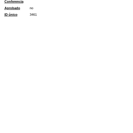
Conferencia
Aprobado
no
ID único
3461