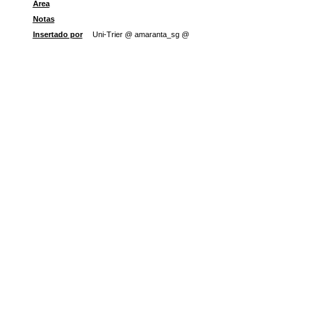
Área
Notas
Insertado por
Uni-Trier @ amaranta_sg @