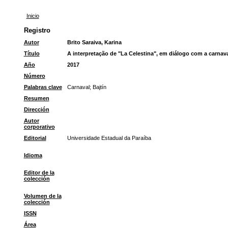
Inicio
Registro
Autor
Brito Saraiva, Karina
Título
A interpretação de "La Celestina", em diálogo com a carnav
Año
2017
Número
Palabras clave
Carnaval
;
Bajtín
Resumen
Dirección
Autor
corporativo
Editorial
Universidade Estadual da Paraíba
Idioma
Editor de la
colección
Volumen de la
colección
ISSN
Área