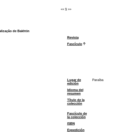
<<
1
>>
alização de Bakhtin
Revista
Fascículo
Lugar de
Paraíba
edición
Idioma del
resumen
Título de la
colección
Fascículo de
la colección
ISBN
Expedición