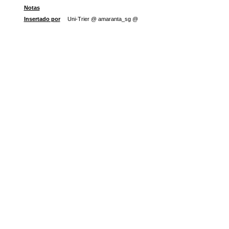
Notas
Insertado por
Uni-Trier @ amaranta_sg @