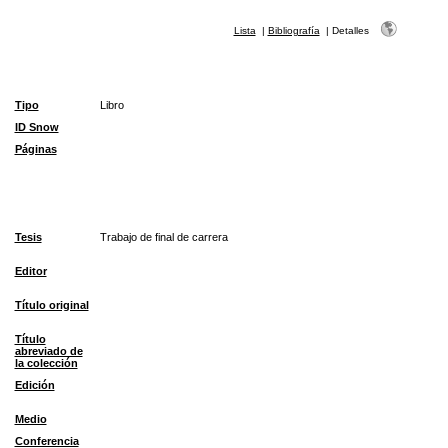
Lista
|
Bibliografía
|
Detalles
Tipo
Libro
ID Snow
Páginas
Tesis
Trabajo de final de carrera
Editor
Título original
Título
abreviado de
la colección
Edición
Medio
Conferencia