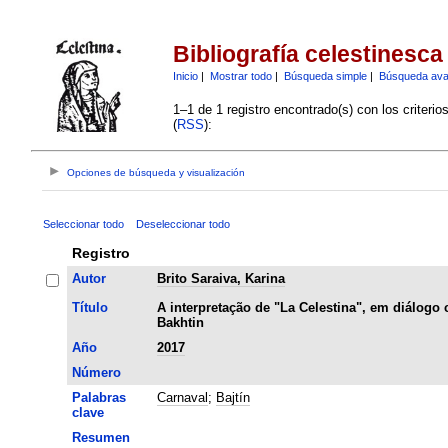
Bibliografía celestinesca
Inicio
|
Mostrar todo
|
Búsqueda simple
|
Búsqueda av
1–1 de 1 registro encontrado(s) con los criteri
(
RSS
):
Opciones de búsqueda y visualización
Seleccionar todo
Deseleccionar todo
Registro
Autor
Brito Saraiva, Karina
Título
A interpretação de "La Celestina", em diálogo
Bakhtin
Año
2017
Número
Palabras
Carnaval
;
Bajtín
clave
Resumen