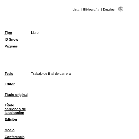
Lista
|
Bibliografía
|
Detalles
Tipo
Libro
ID Snow
Páginas
Tesis
Trabajo de final de carrera
Editor
Título original
Título
abreviado de
la colección
Edición
Medio
Conferencia