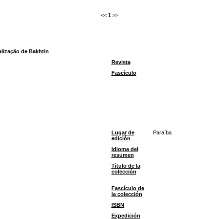
<<
1
>>
alização de Bakhtin
Revista
Fascículo
Lugar de
Paraíba
edición
Idioma del
resumen
Título de la
colección
Fascículo de
la colección
ISBN
Expedición