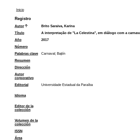
Inicio
Registro
Autor
Brito Saraiva, Karina
Título
A interpretação de "La Celestina", em diálogo com a carnav
Año
2017
Número
Palabras clave
Carnaval
;
Bajtín
Resumen
Dirección
Autor
corporativo
Editorial
Universidade Estadual da Paraíba
Idioma
Editor de la
colección
Volumen de la
colección
ISSN
Área