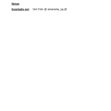
Notas
Insertado por
Uni-Trier @ amaranta_sg @