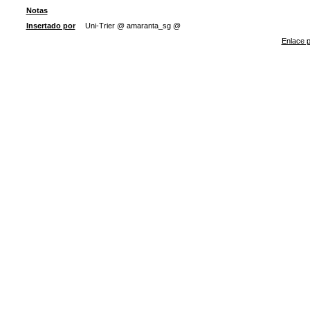
Notas
Insertado por
Uni-Trier @ amaranta_sg @
Enlace p