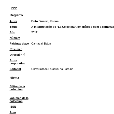
Inicio
Registro
Autor
Brito Saraiva, Karina
Título
A interpretação de "La Celestina", em diálogo com a carnaval
Año
2017
Número
Palabras clave
Carnaval
;
Bajtín
Resumen
Dirección
Autor
corporativo
Editorial
Universidade Estadual da Paraíba
Idioma
Editor de la
colección
Volumen de la
colección
ISSN
Área