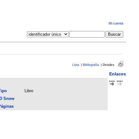
Mi cuenta
Lista
|
Bibliografía
|
Detalles
Enlaces
Tipo
Libro
ID Snow
Páginas