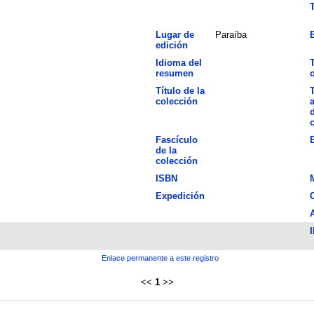
T
Lugar de
Paraíba
E
edición
Idioma del
T
resumen
o
Título de la
T
colección
d
Fascículo
de la
colección
ISBN
Expedición
I
Enlace permanente a este registro
<<
1
>>