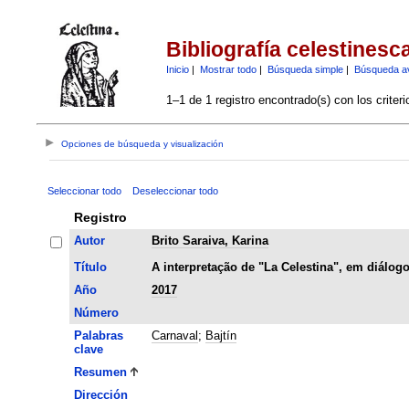
Bibliografía celestinesc
Inicio
|
Mostrar todo
|
Búsqueda simple
|
Búsqueda a
1–1 de 1 registro encontrado(s) con los criter
Opciones de búsqueda y visualización
Seleccionar todo
Deseleccionar todo
Registro
Autor
Brito Saraiva, Karina
Título
A interpretação de "La Celestina", em diálog
Año
2017
Número
Palabras
Carnaval
;
Bajtín
clave
Resumen
Dirección