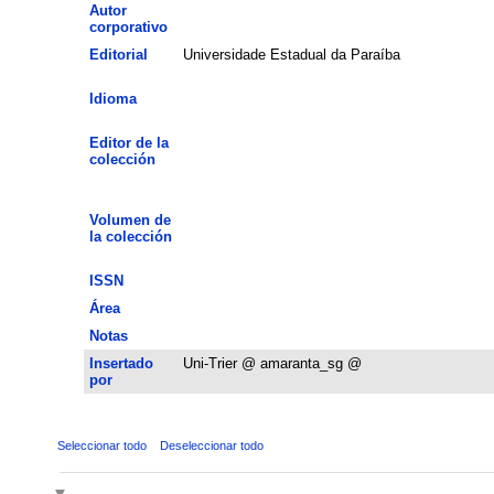
Autor
corporativo
Editorial
Universidade Estadual da Paraíba
Idioma
Editor de la
colección
Volumen de
la colección
ISSN
Área
Notas
Insertado
Uni-Trier @ amaranta_sg @
por
Seleccionar todo
Deseleccionar todo