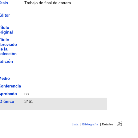
esis
Trabajo de final de carrera
ditor
ítulo
riginal
ítulo
abreviado
e la
colección
Edición
Medio
Conferencia
Aprobado
no
D único
3461
Lista
|
Bibliografía
|
Detalles