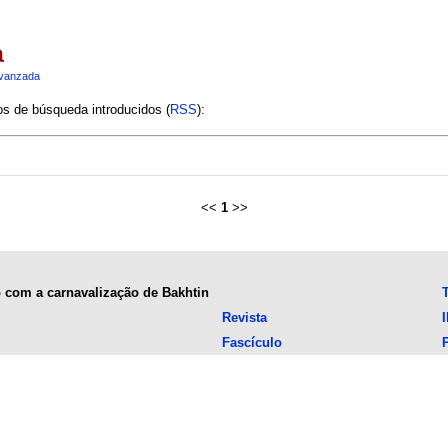
a
vanzada
ios de búsqueda introducidos (
RSS
):
<<
1
>>
o com a carnavalização de Bakhtin
Revista
Fascículo