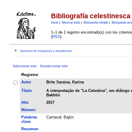
Bibliografía celestinesca
Inicio
|
Mostrar todo
|
Búsqueda simple
|
Búsqueda av
1–1 de 1 registro encontrado(s) con los criteri
(
RSS
):
Opciones de búsqueda y visualización
Seleccionar todo
Deseleccionar todo
Registro
Autor
Brito Saraiva, Karina
Título
A interpretação de "La Celestina", em diálogo
Bakhtin
Año
2017
Número
Palabras
Carnaval
;
Bajtín
clave
Resumen