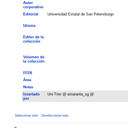
Autor
corporativo
Editorial
Universidad Estatal de San Petersburgo
Idioma
Editor de la
colección
Volumen de
la colección
ISSN
Área
Notas
Insertado
Uni-Trier @ amaranta_sg @
por
Seleccionar todo
Deseleccionar todo