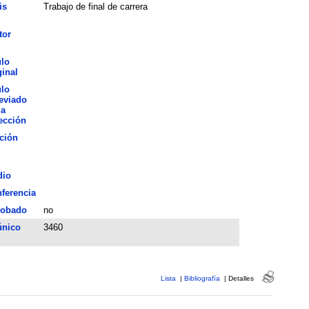
is
Trabajo de final de carrera
tor
ulo
ginal
ulo
eviado
la
ección
ción
dio
ferencia
robado
no
único
3460
Lista
|
Bibliografía
|
Detalles