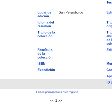
Tes
Lugar de
San Petersburgo
Edi
edición
Idioma del
Tít
resumen
ori
Título de la
Tít
colección
abr
de 
col
Fascículo
Edi
de la
colección
ISBN
Me
Expedición
Con
Ap
ID 
Enlace permanente a este registro
<<
1
>>