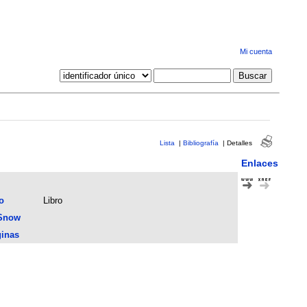
Mi cuenta
Lista
|
Bibliografía
|
Detalles
Enlaces
o
Libro
Snow
inas