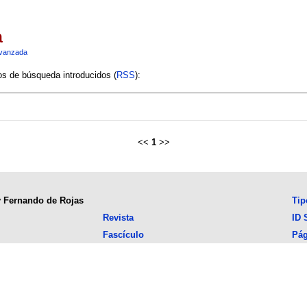
a
vanzada
ios de búsqueda introducidos (
RSS
):
<<
1
>>
y Fernando de Rojas
Tip
Revista
ID 
Fascículo
Pág