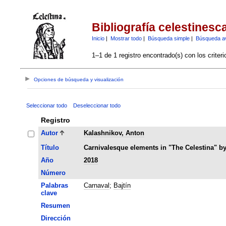
Bibliografía celestinesc
Inicio
|
Mostrar todo
|
Búsqueda simple
|
Búsqueda a
1–1 de 1 registro encontrado(s) con los criter
Opciones de búsqueda y visualización
Seleccionar todo
Deseleccionar todo
Registro
Autor
Kalashnikov, Anton
Título
Carnivalesque elements in "The Celestina" b
Año
2018
Número
Palabras
Carnaval
;
Bajtín
clave
Resumen
Dirección