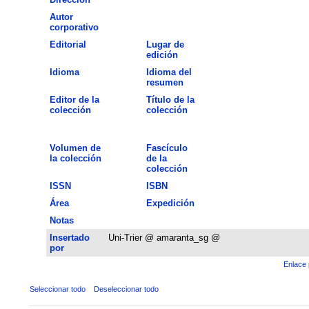
Autor
corporativo
Editorial
Lugar de
edición
Idioma
Idioma del
resumen
Editor de la
Título de la
colección
colección
Volumen de
Fascículo
la colección
de la
colección
ISSN
ISBN
Área
Expedición
Notas
Insertado
Uni-Trier @ amaranta_sg @
por
Enlace 
Seleccionar todo
Deseleccionar todo