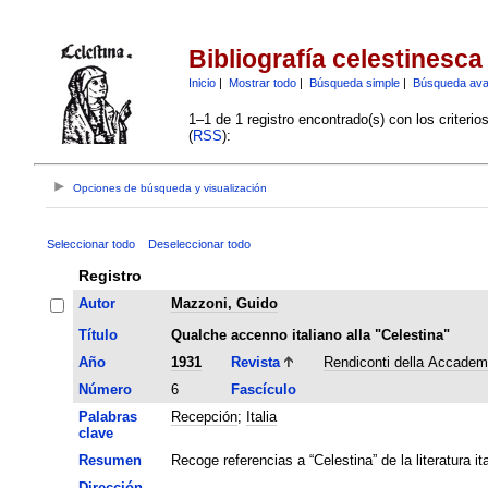
Bibliografía celestinesca
Inicio
|
Mostrar todo
|
Búsqueda simple
|
Búsqueda av
1–1 de 1 registro encontrado(s) con los criteri
(
RSS
):
Opciones de búsqueda y visualización
Seleccionar todo
Deseleccionar todo
Registro
Autor
Mazzoni, Guido
Título
Qualche accenno italiano alla "Celestina"
Año
1931
Revista
Rendiconti della Accademi
Número
6
Fascículo
Palabras
Recepción
;
Italia
clave
Resumen
Recoge referencias a “Celestina” de la literatura it
Dirección