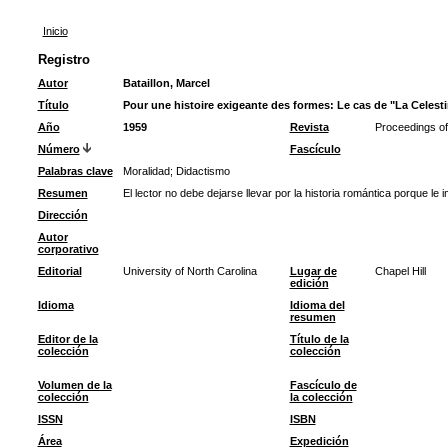
Inicio
Registro
Autor
Bataillon, Marcel
Título
Pour une histoire exigeante des formes: Le cas de "La Celest
Año
1959
Revista
Proceedings of 
Número
Fascículo
Palabras clave
Moralidad
;
Didactismo
Resumen
El lector no debe dejarse llevar por la historia romántica porque le
Dirección
Autor
corporativo
Editorial
University of North Carolina
Lugar de
Chapel Hill
edición
Idioma
Idioma del
resumen
Editor de la
Título de la
colección
colección
Volumen de la
Fascículo de
colección
la colección
ISSN
ISBN
Área
Expedición