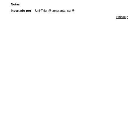
Notas
Insertado por
Uni-Trier @ amaranta_sg @
Enlace p