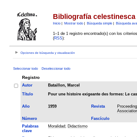
Bibliografía celestinesca
Inicio
|
Mostrar todo
|
Búsqueda simple
|
Búsqueda av
1–1 de 1 registro encontrado(s) con los criteri
(
RSS
):
Opciones de búsqueda y visualización
Seleccionar todo
Deseleccionar todo
Registro
Autor
Bataillon, Marcel
Título
Pour une histoire exigeante des formes: Le cas
Año
1959
Revista
Proceedings
Associatio
Número
Fascículo
Palabras
Moralidad
;
Didactismo
clave