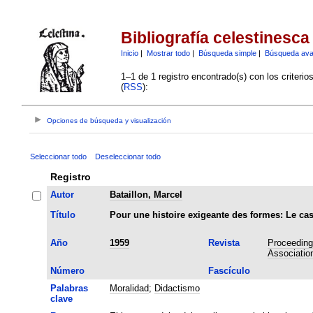
Bibliografía celestinesca
Inicio
|
Mostrar todo
|
Búsqueda simple
|
Búsqueda av
1–1 de 1 registro encontrado(s) con los criteri
(
RSS
):
Opciones de búsqueda y visualización
Seleccionar todo
Deseleccionar todo
Registro
Autor
Bataillon, Marcel
Título
Pour une histoire exigeante des formes: Le cas
Año
1959
Revista
Proceedings
Associatio
Número
Fascículo
Palabras
Moralidad
;
Didactismo
clave