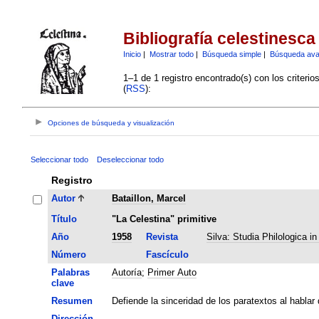
Bibliografía celestinesca
Inicio
|
Mostrar todo
|
Búsqueda simple
|
Búsqueda av
1–1 de 1 registro encontrado(s) con los criteri
(
RSS
):
Opciones de búsqueda y visualización
Seleccionar todo
Deseleccionar todo
Registro
Autor
Bataillon, Marcel
Título
"La Celestina" primitive
Año
1958
Revista
Silva: Studia Philologica i
Número
Fascículo
Palabras
Autoría
;
Primer Auto
clave
Resumen
Defiende la sinceridad de los paratextos al habla
Dirección