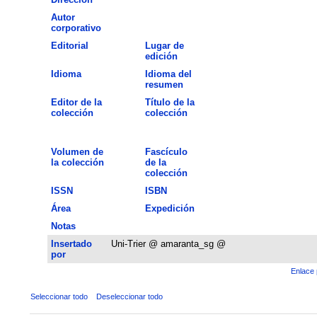
Autor
corporativo
Editorial
Lugar de
edición
Idioma
Idioma del
resumen
Editor de la
Título de la
colección
colección
Volumen de
Fascículo
la colección
de la
colección
ISSN
ISBN
Área
Expedición
Notas
Insertado
Uni-Trier @ amaranta_sg @
por
Enlace 
Seleccionar todo
Deseleccionar todo