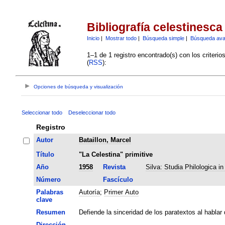
Bibliografía celestinesca
Inicio
|
Mostrar todo
|
Búsqueda simple
|
Búsqueda av
1–1 de 1 registro encontrado(s) con los criteri
(
RSS
):
Opciones de búsqueda y visualización
Seleccionar todo
Deseleccionar todo
Registro
Autor
Bataillon, Marcel
Título
"La Celestina" primitive
Año
1958
Revista
Silva: Studia Philologica i
Número
Fascículo
Palabras
Autoría
;
Primer Auto
clave
Resumen
Defiende la sinceridad de los paratextos al habla
Dirección