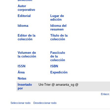
Autor
corporativo
Editorial
Lugar de
edición
Idioma
Idioma del
resumen
Editor de la
Título de la
colección
colección
Volumen de
Fascículo
la colección
de la
colección
ISSN
ISBN
Área
Expedición
Notas
Insertado
Uni-Trier @ amaranta_sg @
por
Enlace 
Seleccionar todo
Deseleccionar todo